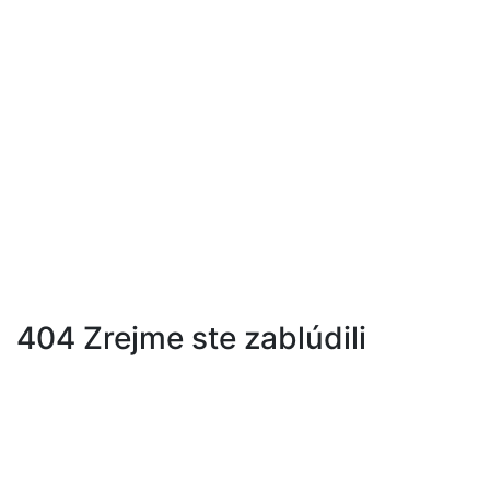
 Job s.r.o. | Práca
hraničí
+421 905 101 221
info@best-job.sk
404
Zrejme ste zablúdili