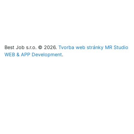
Zmeniť cookies nastavenia
+421 905 101 221
+421 907 666 225
info@best-job.sk
bestjob.sk
Best Job s.r.o. © 2026.
Tvorba web stránky MR Studio
WEB & APP Development
.