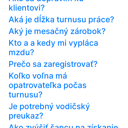
klientovi?
Aká je dĺžka turnusu práce?
Aký je mesačný zárobok?
Kto a a kedy mi vypláca
mzdu?
Prečo sa zaregistrovať?
Koľko voľna má
opatrovateľka počas
turnusu?
Je potrebný vodičský
preukaz?
Ako zvýšiť šancu na získanie