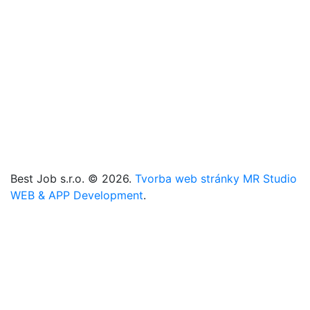
Referencie
Registrácia
Kontakt
Cookies
Zmeniť cookies nastavenia
+421 905 101 221
+421 907 666 225
info@best-job.sk
bestjob.sk
Best Job s.r.o. © 2026.
Tvorba web stránky MR Studio
WEB & APP Development
.