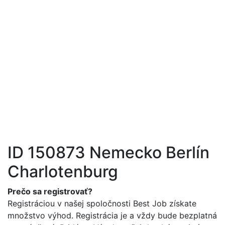
 Job s.r.o. | Práca
hraničí
+421 905 101 221
info@best-job.sk
ID 150873 Nemecko Berlín
Charlotenburg
Prečo sa registrovať?
Registráciou v našej spoločnosti Best Job získate
množstvo výhod. Registrácia je a vždy bude bezplatná