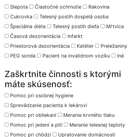
Slepota
Čiastočné ochrnutie
Rakovina
Cukrovka
Telesný postih dospelá osoba
Špeciálna diéta
Telesný postih dieťa
Mŕtvica
Časová dezorientácia
Infarkt
Priestorová dezorientácia
Katéter
Preležaniny
PEG sonda
Pacient na invalidnom vozíku
Iné
Zaškrtnite činnosti s ktorými
máte skúsenosť:
Pomoc pri osobnej hygiene
Sprevádzanie pacienta k lekárovi
Pomoc pri obliekaní
Meranie krvného tlaku
Pomoc pri jedení a pití
Meranie telesnej teploty
Pomoc pri chôdzi
Upratovanie domácnosti