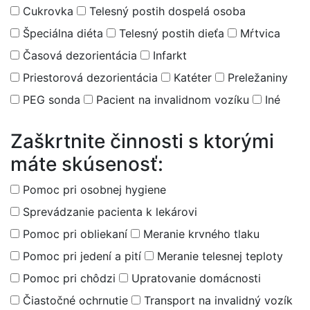
Cukrovka
Telesný postih dospelá osoba
Špeciálna diéta
Telesný postih dieťa
Mŕtvica
Časová dezorientácia
Infarkt
Priestorová dezorientácia
Katéter
Preležaniny
PEG sonda
Pacient na invalidnom vozíku
Iné
Zaškrtnite činnosti s ktorými
máte skúsenosť:
Pomoc pri osobnej hygiene
Sprevádzanie pacienta k lekárovi
Pomoc pri obliekaní
Meranie krvného tlaku
Pomoc pri jedení a pití
Meranie telesnej teploty
Pomoc pri chôdzi
Upratovanie domácnosti
Čiastočné ochrnutie
Transport na invalidný vozík