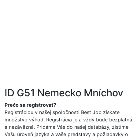
 Job s.r.o. | Práca
hraničí
+421 905 101 221
info@best-job.sk
ID G51 Nemecko Mníchov
Prečo sa registrovať?
Registráciou v našej spoločnosti Best Job získate
množstvo výhod. Registrácia je a vždy bude bezplatná
a nezáväzná. Pridáme Vás do našej databázy, zistíme
Vašu úroveň jazyka a vaše predstavy a požiadavky o