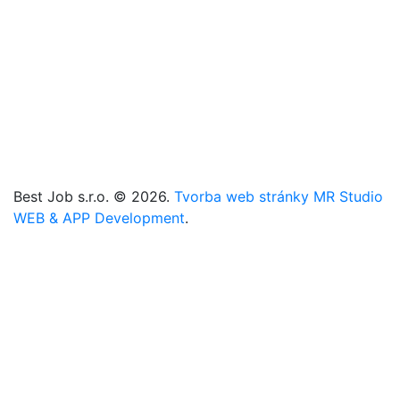
Registrácia
Kontakt
Cookies
Zmeniť cookies nastavenia
+421 905 101 221
+421 907 666 225
info@best-job.sk
bestjob.sk
Best Job s.r.o. © 2026.
Tvorba web stránky MR Studio
WEB & APP Development
.