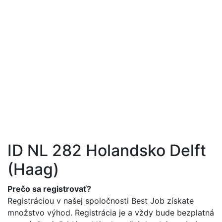
 Job s.r.o. | Práca
hraničí
+421 905 101 221
info@best-job.sk
ID NL 282 Holandsko Delft
(Haag)
Prečo sa registrovať?
Registráciou v našej spoločnosti Best Job získate
množstvo výhod. Registrácia je a vždy bude bezplatná