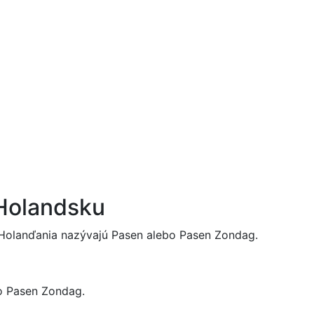
 v zahraničí
Referencie
Informácie
Registrácia
Kontakt
 Holandsku
Holanďania nazývajú Pasen alebo Pasen Zondag.
o Pasen Zondag.