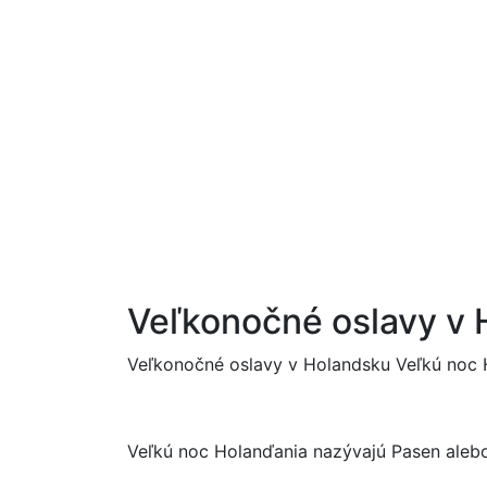
Best Job s.r.o. | Práca
+421 905 101 221
info@best-job.sk
Úvod
Pracovné ponuky
Veľkonočné oslavy v
Veľkonočné oslavy v Holandsku Veľkú noc 
Veľkú noc Holanďania nazývajú Pasen aleb