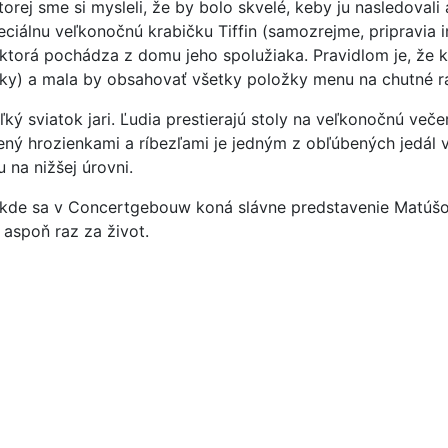
orej sme si mysleli, že by bolo skvelé, keby ju nasledovali a
álnu veľkonočnú krabičku Tiffin (samozrejme, pripravia im 
 ktorá pochádza z domu jeho spolužiaka. Pravidlom je, že
ky) a mala by obsahovať všetky položky menu na chutné ra
eľký sviatok jari. Ľudia prestierajú stoly na veľkonočnú v
nený hrozienkami a ríbezľami je jedným z obľúbených jedál
 na nižšej úrovni.
kde sa v Concertgebouw koná slávne predstavenie Matúšov
 aspoň raz za život.