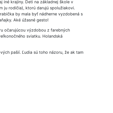
j iné krajiny. Deti na základnej škole v
ju rodičia), ktorú darujú spolužiakovi.
 krabička by mala byť nádherne vyzdobená s
ňajky. Aké úžasné gesto!
ečeru očarujúcou výzdobou z farebných
 veľkonočného sviatku. Holandská
ých pašií. Ľudia sú toho názoru, že ak tam
+421 905 101 221