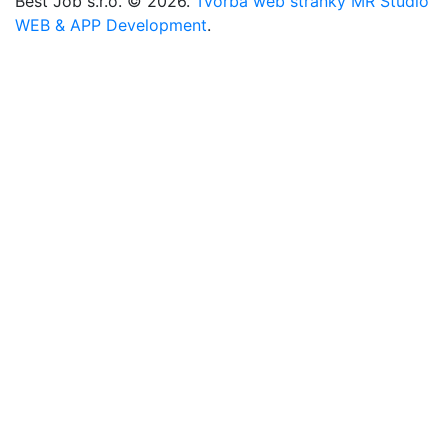
Best Job s.r.o. © 2026.
Tvorba web stránky MR Studio
WEB & APP Development
.