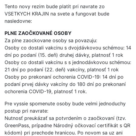
Tento novy rezim bude platit pri navrate zo
VSETKYCH KRAJIN na svete a fungovat bude
nasledovne:
PLNE ZAOČKOVANÉ OSOBY
Za plne zaockovane osoby sa povazuju:
Osoby co dostali vakcinu s dvojdávkovou schémou: 14
dní po podaní (15. deň) druhej dávky, platnosť 1 rok
Osoby co dostali vakcinu s s jednodávkovou schémou:
21 dní po podaní (22. deň) vakcíny, platnosť 1 rok
Osoby po prekonaní ochorenia COVID-19: 14 dní po
podaní prvej dávky vakcíny do 180 dní po prekonaní
ochorenia COVID-19, platnosť 1 rok.
Pre vyssie spomenute osoby bude velmi jednoduchy
postup pri navrate:
Nutnosť preukázať sa potvrdením o zaočkovaní (tzv.
GreenPass, prípadne Národný očkovací certifikát s QR
kódom) pri prechode hranicou. Po novom sa uz ani