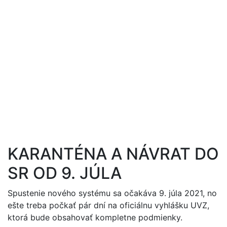
 Job s.r.o. | Práca
hraničí
+421 905 101 221
info@best-job.sk
KARANTÉNA A NÁVRAT DO
SR OD 9. JÚLA
Spustenie nového systému sa očakáva 9. júla 2021, no
ešte treba počkať pár dní na oficiálnu vyhlášku UVZ,
ktorá bude obsahovať kompletne podmienky.