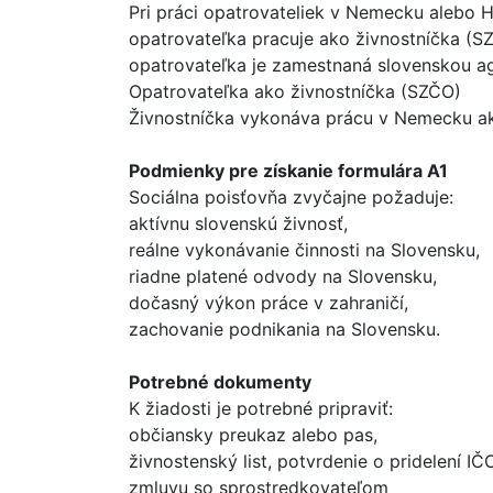
Pri práci opatrovateliek v Nemecku alebo H
opatrovateľka pracuje ako živnostníčka (S
opatrovateľka je zamestnaná slovenskou a
Opatrovateľka ako živnostníčka (SZČO)
Živnostníčka vykonáva prácu v Nemecku ak
Podmienky pre získanie formulára A1
Sociálna poisťovňa zvyčajne požaduje:
aktívnu slovenskú živnosť,
reálne vykonávanie činnosti na Slovensku,
riadne platené odvody na Slovensku,
dočasný výkon práce v zahraničí,
zachovanie podnikania na Slovensku.
Potrebné dokumenty
K žiadosti je potrebné pripraviť:
občiansky preukaz alebo pas,
živnostenský list, potvrdenie o pridelení IČO
zmluvu so sprostredkovateľom