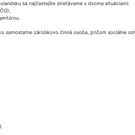
olandsku sa najčastejšie stretávame s dvoma situáciami:
ZČO),
gentúrou.
o samostatne zárobkovo činná osoba, pričom sociálne odvo
,