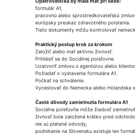
Opatrovateľka by mala mať pri sebe:
formulár A1,
pracovnú alebo sprostredkovateľskú zmluv
európsky preukaz zdravotného poistenia.
Tieto dokumenty môžu kontrolovať nemecké
Praktický postup krok za krokom
Založiť alebo mať aktívnu živnosť.
Prihlásiť sa do Sociálnej poisťovne.
Uzatvoriť zmluvu s agentúrou alebo kliento
Požiadať o vystavenie formulára A1.
Počkať na schválenie.
Vycestovať do Nemecka alebo Holandska 
Časté dôvody zamietnutia formulára A1
Sociálna poisťovňa môže žiadosť zamietnuť
živnosť bola založená krátko pred odchodo
nie sú platené odvody,
podnikanie na Slovensku existuje len formál