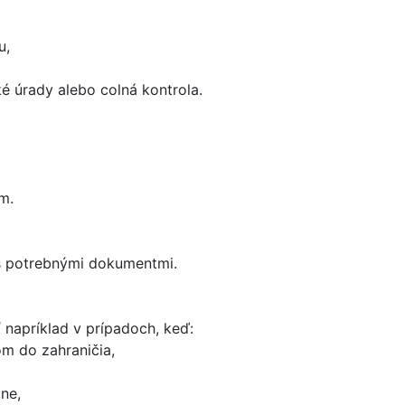
u,
 úrady alebo colná kontrola.
m.
s potrebnými dokumentmi.
 napríklad v prípadoch, keď:
m do zahraničia,
ne,