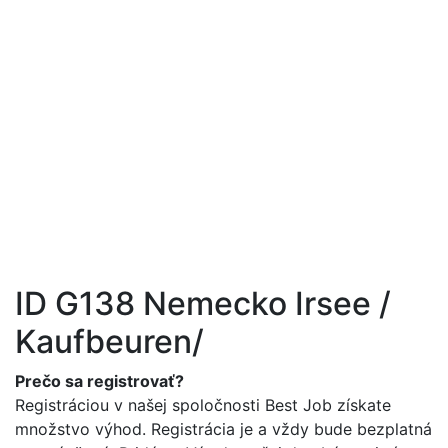
 Job s.r.o. | Práca
hraničí
+421 905 101 221
info@best-job.sk
ID G138 Nemecko Irsee /
Kaufbeuren/
Prečo sa registrovať?
Registráciou v našej spoločnosti Best Job získate
množstvo výhod. Registrácia je a vždy bude bezplatná