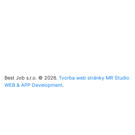
Referencie
Registrácia
Kontakt
Cookies
Zmeniť cookies nastavenia
+421 905 101 221
+421 907 666 225
info@best-job.sk
bestjob.sk
Best Job s.r.o. © 2026.
Tvorba web stránky MR Studio
WEB & APP Development
.