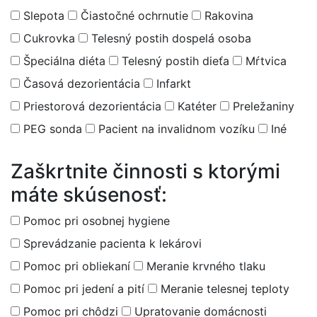
Slepota
Čiastočné ochrnutie
Rakovina
Cukrovka
Telesný postih dospelá osoba
Špeciálna diéta
Telesný postih dieťa
Mŕtvica
Časová dezorientácia
Infarkt
Priestorová dezorientácia
Katéter
Preležaniny
PEG sonda
Pacient na invalidnom vozíku
Iné
Zaškrtnite činnosti s ktorými
máte skúsenosť:
Pomoc pri osobnej hygiene
Sprevádzanie pacienta k lekárovi
Pomoc pri obliekaní
Meranie krvného tlaku
Pomoc pri jedení a pití
Meranie telesnej teploty
Pomoc pri chôdzi
Upratovanie domácnosti